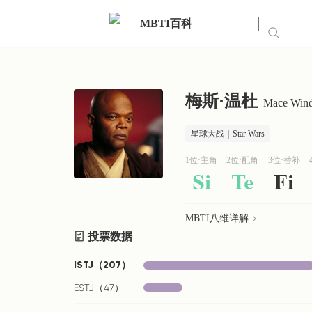
MBTI百科
梅斯·温杜
Mace Win
星球大战｜Star Wars
1位·主角
2位·配角
3位·替补
Si
Te
Fi
MBTI八维详解
投票数据
ISTJ
（
207
）
ESTJ
（
47
）