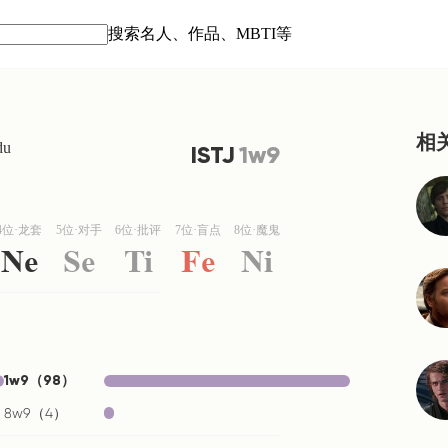
搜索名人、作品、MBTI等
相
du
ISTJ
1w9
4位·龙套
5位·对手
6位·批评
7位·盲点
8位·魔鬼
Ne
Se
Ti
Fe
Ni
1w9
（
98
）
8w9
（
4
）