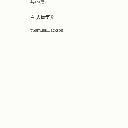
共
434
票
人物简介
#SamuelLJackson