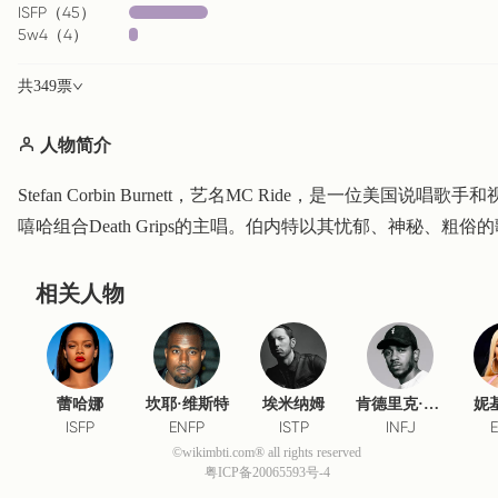
ISFP
（
45
）
5w4
（
4
）
共
349
票
人物简介
Stefan Corbin Burnett，艺名MC Ride，是一位美
嘻哈组合Death Grips的主唱。伯内特以其忧郁、神秘、
相关人物
蕾哈娜
坎耶·维斯特
埃米纳姆
肯德里克·拉马尔
妮
ISFP
ENFP
ISTP
INFJ
©wikimbti.com® all rights reserved
粤ICP备20065593号-4