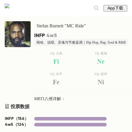
App下载
Stefan Burnett "MC Ride"
INFP
4w5
嘻哈、说唱、灵魂与节奏蓝调｜Hip Hop, Rap, Soul & R&B
1位·主角
2位·配角
Fi
Ne
5位·对手
6位·批评
Fe
Ni
MBTI八维详解
投票数据
INFP
（
156
）
4w5
（
124
）