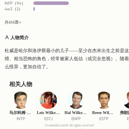
INFP
（
94
）
4w3
（
2
）
共
416
票
人物简介
杜威是哈尔和洛伊斯最小的儿子——至少在杰米出生之前是这
猾、相当恐怖的角色，经常被家人低估（或完全忽视）。随着
么怪异，更加自信了。
相关人物
马尔科姆·威尔克森
Lois Wilkerson
Hal Wilkerson
Reese Wilkerson
INTP
ESTJ
ENFP
ESTP
©wikimbti.com® all rights reserved