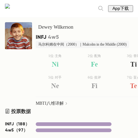
App下载
Dewey Wilkerson
INFJ
4w5
马尔科姆在中间（2000）｜Malcolm in the Middle (2000)
1位·主角
2位·配角
3位·替
Ni
Fe
Ti
5位·对手
6位·批评
7位·盲
Ne
Fi
Te
MBTI八维详解
投票数据
INFJ
（
188
）
4w5
（
97
）