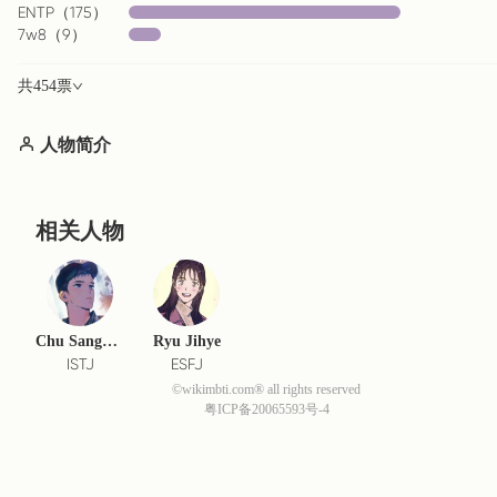
ENTP
（
175
）
7w8
（
9
）
共
454
票
人物简介
相关人物
Chu Sangwoo
Ryu Jihye
ISTJ
ESFJ
©wikimbti.com® all rights reserved
粤ICP备20065593号-4