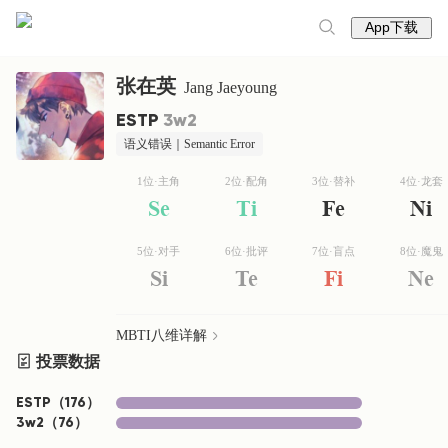
App下载
张在英
Jang Jaeyoung
ESTP
3w2
语义错误｜Semantic Error
1位·主角
2位·配角
3位·替补
4位·龙套
Se
Ti
Fe
Ni
5位·对手
6位·批评
7位·盲点
8位·魔鬼
Si
Te
Fi
Ne
MBTI八维详解
投票数据
ESTP
（
176
）
3w2
（
76
）