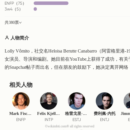
ENFP
（
75
）
3w4
（
5
）
共
380
票
人物简介
Lolly Vômito，社交名Heloisa Berutte Canabarr
女演员、导演和编剧。她目前在YouTube上获得了成功，有关
的Snapchat帖子而出名，但在朋友的鼓励下，她决定离开网络，去
相关人物
Mark Fischbach (Markiplier)
Felix Kjellberg (PewDiePie)
格雷戈里·杰克逊（洋葱）
费利佩·内托
ENFP
INTP
ESTJ
ENTJ
©wikimbti.com® all rights reserved