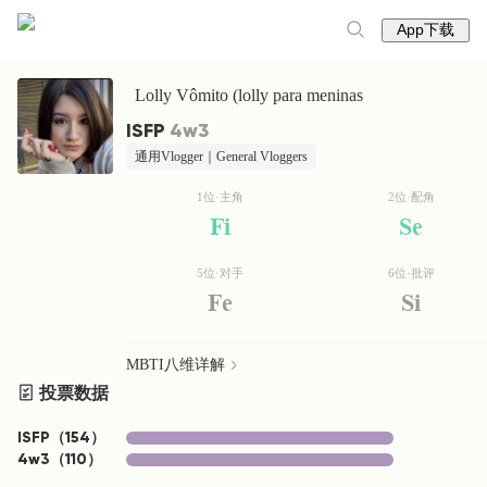
App下载
Lolly Vômito (lolly para meninas
ISFP
4w3
通用Vlogger｜General Vloggers
1位·主角
2位·配角
Fi
Se
5位·对手
6位·批评
Fe
Si
MBTI八维详解
投票数据
ISFP
（
154
）
4w3
（
110
）