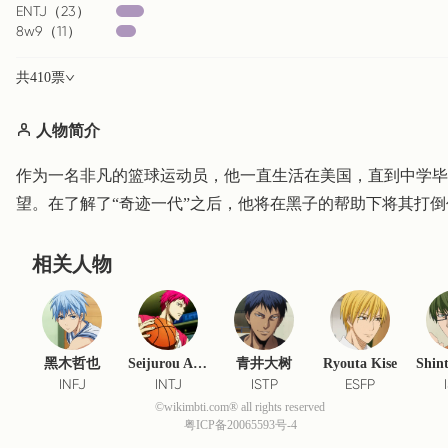
ENTJ
（
23
）
8w9
（
11
）
共
410
票
人物简介
作为一名非凡的篮球运动员，他一直生活在美国，直到中学
望。在了解了“奇迹一代”之后，他将在黑子的帮助下将其打
相关人物
黑木哲也
Seijurou Akashi
青井大树
Ryouta Kise
INFJ
INTJ
ISTP
ESFP
©wikimbti.com® all rights reserved
粤ICP备20065593号-4