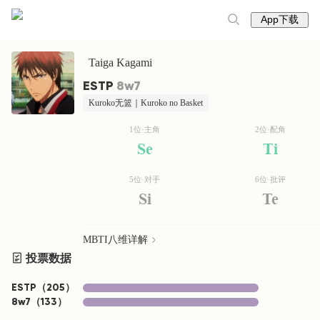
App下载
Taiga Kagami
ESTP
8w7
Kuroko无篮｜Kuroko no Basket
1位·主角
2位·配角
Se
Ti
5位·对手
6位·批评
Si
Te
MBTI八维详解
投票数据
ESTP
（
205
）
8w7
（
133
）