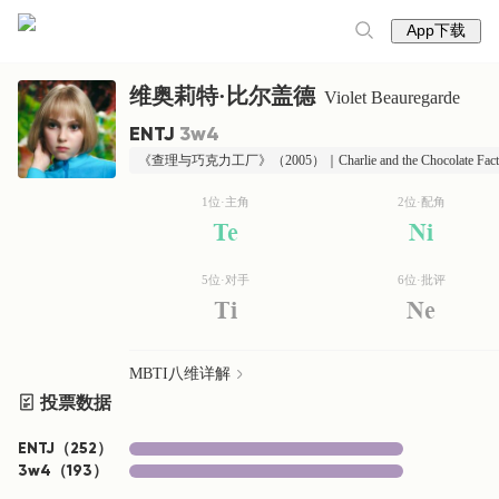
App下载
维奥莉特·比尔盖德
Violet Beauregarde
ENTJ
3w4
《查理与巧克力工厂》（2005）｜Charlie and the Chocolate Fact
1位·主角
2位·配角
Te
Ni
5位·对手
6位·批评
Ti
Ne
MBTI八维详解
投票数据
ENTJ
（
252
）
3w4
（
193
）