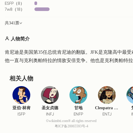
ESFP
（
8
）
7w8
（
18
）
共
341
票
人物简介
肯尼迪是美国第35任总统肯尼迪的翻版。JFK是克隆高中最
他一直与克利奥帕特拉的情敌安倍竞争。他也是克利奥帕特拉
相关人物
亚伯·林肯
圣女贞德
甘地
Cleopatra "Cleo" Smith
ISFP
INFJ
ENFP
ENTJ
©wikimbti.com® all rights reserved
粤ICP备20065593号-4