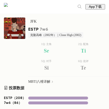
App下载
JFK
ESTP
7w6
克隆高峰（2002年）｜Clone High (2002)
1位·主角
2位·配角
Se
Ti
5位·对手
6位·批评
Si
Te
MBTI八维详解
投票数据
ESTP
（
208
）
7w6
（
86
）