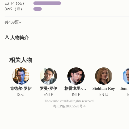
ESTP
（
66
）
8w9
（
18
）
共
439
票
人物简介
相关人物
肯德尔·罗伊
罗曼·罗伊
格雷戈里·赫希
Siobhan Roy
ISFJ
ENTP
INTP
ENTJ
©wikimbti.com® all rights reserved
粤ICP备20065593号-4