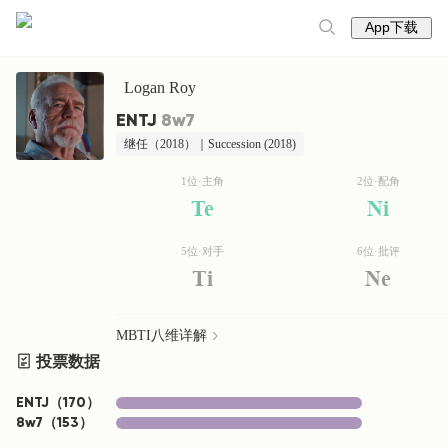
App下载
Logan Roy
ENTJ
8w7
继任（2018）｜Succession (2018)
1位·主角
2位·配角
Te
Ni
5位·对手
6位·批评
Ti
Ne
MBTI八维详解
投票数据
ENTJ
（
170
）
8w7
（
153
）