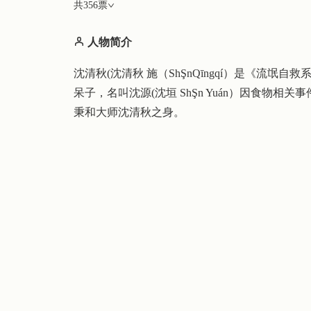
共
356
票
人物简介
沈清秋(沈清秋 施（ShŞnQīngqí）是《流
呆子，名叫沈源(沈垣 ShŞn Yuán）因食物
秉和大师沈清秋之身。