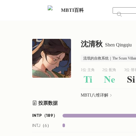
MBTI百科
沈清秋
Shen Qingqiu
流氓的自救系统｜The Scum Villain's 
1位·主角
2位·配角
3位·替
Ti
Ne
Si
MBTI八维详解
投票数据
INTP
（
189
）
INTJ
（
6
）