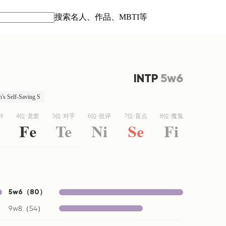
搜索名人、作品、MBTI等
INTP
5w6
Self-Saving S
补
4位·龙套
5位·对手
6位·批评
7位·盲点
8位·魔鬼
Fe
Te
Ni
Se
Fi
5w6
（
80
）
9w8
（
54
）