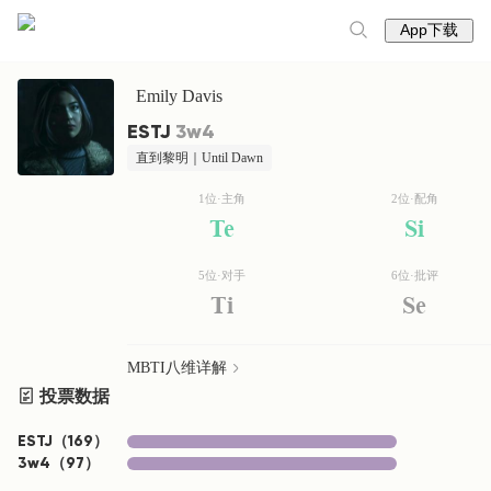
App下载
Emily Davis
ESTJ
3w4
直到黎明｜Until Dawn
1位·主角
2位·配角
Te
Si
5位·对手
6位·批评
Ti
Se
MBTI八维详解
投票数据
ESTJ
（
169
）
3w4
（
97
）