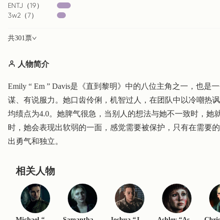
ENTJ
（
19
）
3w2
（
7
）
共
301
票
人物简介
Emily “ Em ” Davis是《直到黎明》中的八位主角之
谋、有说服力。她口齿伶俐，机智过人，在团队中以冷嘲热讽
均绩点为4.0。她脾气很急，当别人的想法与她不一致时，
时，她会表现出软弱的一面，感觉需要被保护，只有在需要的
出勇气和独立。
相关人物
Michael “Mike" Munroe
Samantha “Sam” Giddings
Joshua “Josh” Washington
Ashley “Ash” Brown