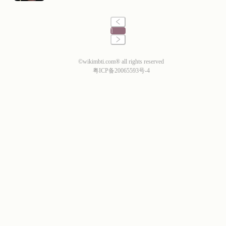
1
©wikimbti.com® all rights reserved
粤ICP备20065593号-4