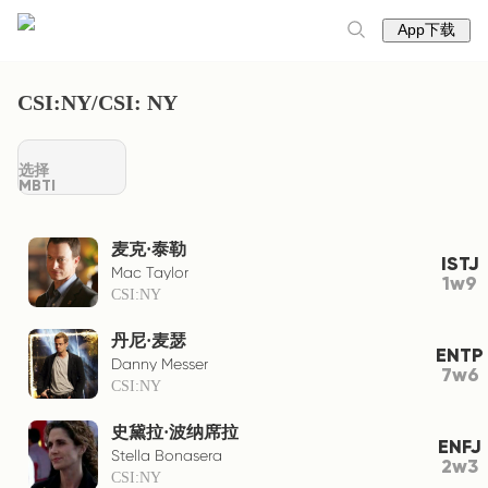
App下载
CSI:NY/CSI: NY
选择
MBTI
麦克·泰勒
ISTJ
Mac Taylor
1w9
CSI:NY
丹尼·麦瑟
ENTP
Danny Messer
7w6
CSI:NY
史黛拉·波纳席拉
ENFJ
Stella Bonasera
2w3
CSI:NY