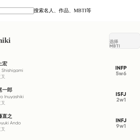
搜索名人、作品、MBTI等
iki
选择
MBTI
上宏
INFP
o Shishigami
5w6
夜叉
尾一郎
ISFJ
ro Inuyashiki
2w1
夜叉
藤直之
INFJ
yuki Ando
9w1
夜叉