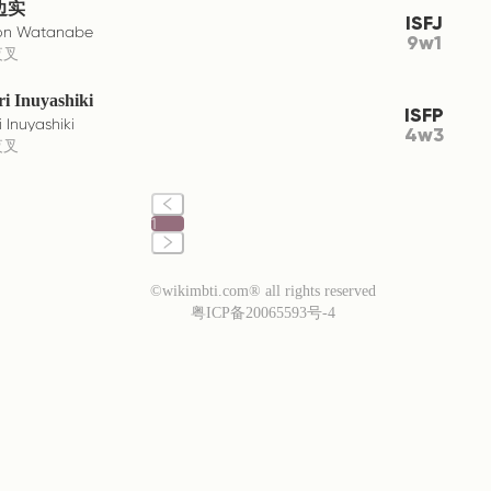
边实
ISFJ
on Watanabe
9w1
夜叉
i Inuyashiki
ISFP
 Inuyashiki
4w3
夜叉
1
©wikimbti.com® all rights reserved
粤ICP备20065593号-4