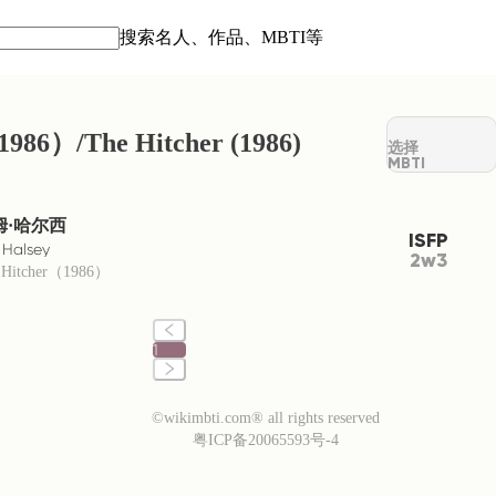
搜索名人、作品、MBTI等
1986）/The Hitcher (1986)
选择
MBTI
姆·哈尔西
ISFP
 Halsey
2w3
 Hitcher（1986）
1
©wikimbti.com® all rights reserved
粤ICP备20065593号-4