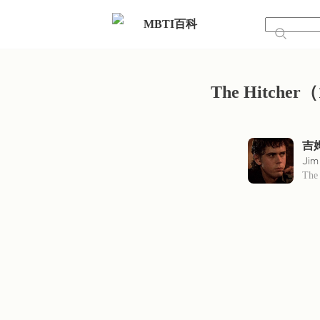
MBTI百科
The Hitcher（
吉
Jim
The