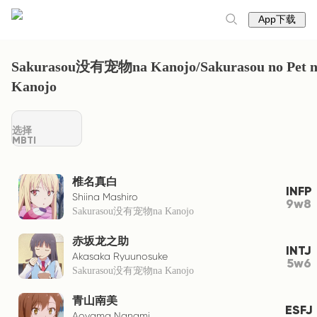
App下载
Sakurasou没有宠物na Kanojo/Sakurasou no Pet 
Kanojo
选择
MBTI
椎名真白
INFP
Shiina Mashiro
9w8
Sakurasou没有宠物na Kanojo
赤坂龙之助
INTJ
Akasaka Ryuunosuke
5w6
Sakurasou没有宠物na Kanojo
青山南美
ESFJ
Aoyama Nanami