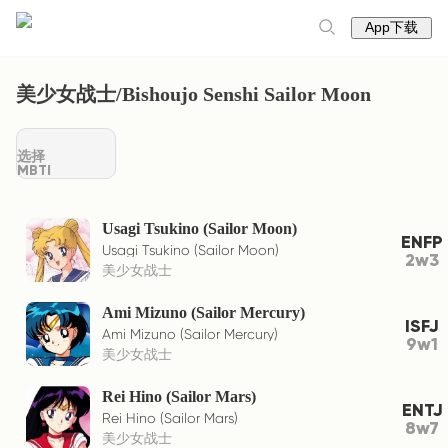
App下载
美少女战士/Bishoujo Senshi Sailor Moon
选择
MBTI
Usagi Tsukino (Sailor Moon)
ENFP
Usagi Tsukino (Sailor Moon)
2w3
美少女战士
Ami Mizuno (Sailor Mercury)
ISFJ
Ami Mizuno (Sailor Mercury)
9w1
美少女战士
Rei Hino (Sailor Mars)
ENTJ
Rei Hino (Sailor Mars)
8w7
美少女战士